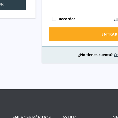
OR
Recordar
¿H
ENTRAR
¿No tienes cuenta?
Cr
ENLACES RÁPIDOS
AYUDA
NE