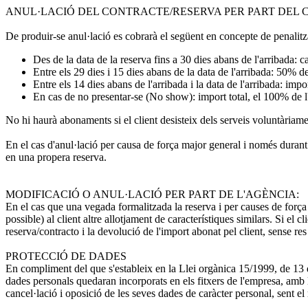
ANUL·LACIÓ DEL CONTRACTE/RESERVA PER PART DEL C
De produir-se anul·lació es cobrarà el següent en concepte de penalitz
Des de la data de la reserva fins a 30 dies abans de l'arribada: c
Entre els 29 dies i 15 dies abans de la data de l'arribada: 50% de 
Entre els 14 dies abans de l'arribada i la data de l'arribada: impo
En cas de no presentar-se (No show): import total, el 100% de l'
No hi haurà abonaments si el client desisteix dels serveis voluntàriam
En el cas d'anul·lació per causa de força major general i només durant el
en una propera reserva.
MODIFICACIÓ O ANUL·LACIÓ PER PART DE L'AGÈNCIA:
En el cas que una vegada formalitzada la reserva i per causes de força 
possible) al client altre allotjament de característiques similars. Si el c
reserva/contracto i la devolució de l'import abonat pel client, sense res
PROTECCIÓ DE DADES
En compliment del que s'estableix en la Llei orgànica 15/1999, de 13
dades personals quedaran incorporats en els fitxers de l'empresa, amb la f
cancel·lació i oposició de les seves dades de caràcter personal, sent el