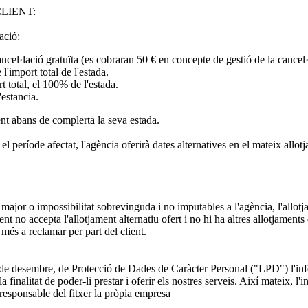
LIENT:
ació:
ancel·lació gratuïta (es cobraran 50 € en concepte de gestió de la cancel·
l'import total de l'estada.
rt total, el 100% de l'estada.
estancia.
ent abans de complerta la seva estada.
 període afectat, l'agència oferirà dates alternatives en el mateix allotj
major o impossibilitat sobrevinguda i no imputables a l'agència, l'allotj
lient no accepta l'allotjament alternatiu ofert i no hi ha altres allotjament
 més a reclamar per part del client.
 de desembre, de Protecció de Dades de Caràcter Personal ("LPD") l'in
inalitat de poder-li prestar i oferir els nostres serveis. Així mateix, l'i
 responsable del fitxer la pròpia empresa